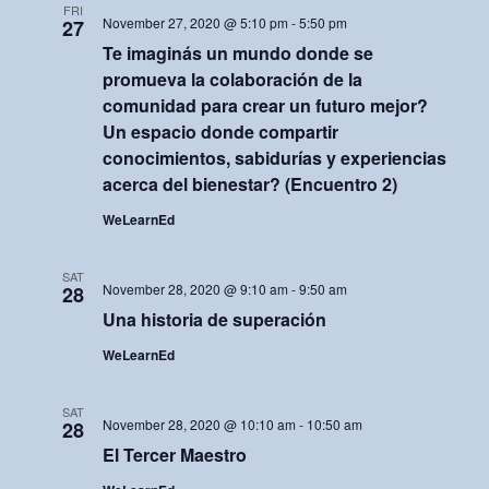
FRI
i
November 27, 2020 @ 5:10 pm
-
5:50 pm
27
Te imaginás un mundo donde se
o
promueva la colaboración de la
n
comunidad para crear un futuro mejor?
Un espacio donde compartir
conocimientos, sabidurías y experiencias
acerca del bienestar? (Encuentro 2)
WeLearnEd
SAT
November 28, 2020 @ 9:10 am
-
9:50 am
28
Una historia de superación
WeLearnEd
SAT
November 28, 2020 @ 10:10 am
-
10:50 am
28
El Tercer Maestro