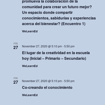
d
promueva la colaboración de la
t
comunidad para crear un futuro mejor?
V
Un espacio donde compartir
i
i
conocimientos, sabidurías y experiencias
o
acerca del bienestar? (Encuentro 1)
e
n
WeLearnEd
w
s
FRI
November 27, 2020 @ 5:10 pm
-
5:50 pm
27
N
El lugar de la creatividad en la escuela
hoy (Inicial – Primario – Secundario)
a
WeLearnEd
v
i
FRI
November 27, 2020 @ 5:10 pm
-
5:50 pm
27
g
Co-creando el conocimiento
a
WeLearnEd
t