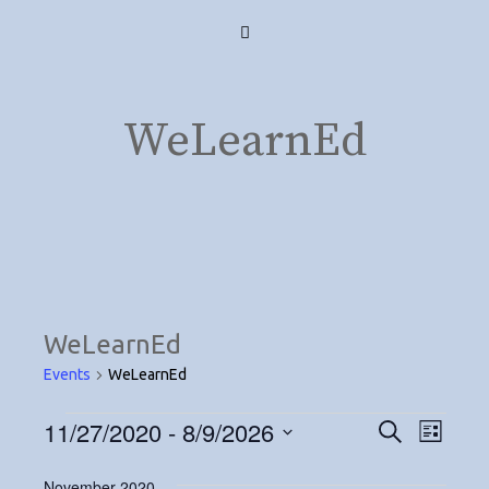
Skip
Menu
to
content
WeLearnEd
WeLearnEd
Events
WeLearnEd
Events
11/27/2020
 - 
8/9/2026
E
E
S
L
e
S
i
v
v
a
s
November 2020