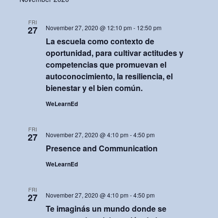
e
r
e
e
t
c
l
n
h
FRI
n
e
November 27, 2020 @ 12:10 pm
-
12:50 pm
27
t
La escuela como contexto de
c
t
oportunidad, para cultivar actitudes y
V
t
s
competencias que promuevan el
d
i
autoconocimiento, la resiliencia, el
S
a
e
bienestar y el bien común.
t
e
w
WeLearnEd
e
a
s
.
FRI
r
N
November 27, 2020 @ 4:10 pm
-
4:50 pm
27
Presence and Communication
c
a
WeLearnEd
h
v
i
a
FRI
November 27, 2020 @ 4:10 pm
-
4:50 pm
27
g
n
Te imaginás un mundo donde se
a