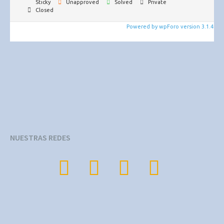
Sticky
Unapproved
Solved
Private
Closed
Powered by wpForo version 3.1.4
NUESTRAS REDES