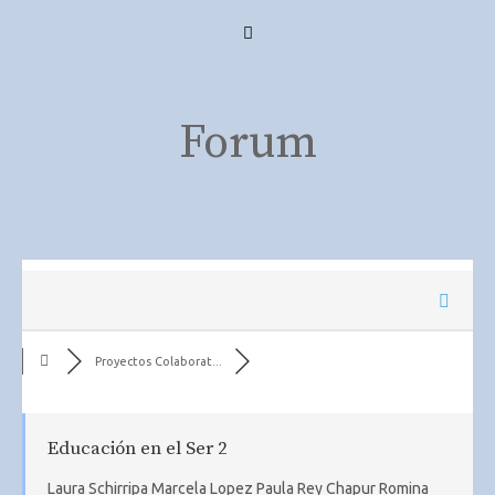
Skip
Menu
to
content
Forum
Proyectos Colaborat...
Educación en el Ser 2
Laura Schirripa Marcela Lopez Paula Rey Chapur Romina