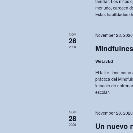
familiar. Los niños 
n
r
menudo, carecen de
E
Estas habilidades d
d
v
V
e
NOV
November 28, 2020
n
28
i
t
Mindfulne
2020
s
e
WeLivEd
b
w
y
El taller tiene como 
K
práctica del Mindful
s
impacto de entrenar 
e
escolar.
y
N
w
a
o
NOV
November 28, 2020
28
r
v
Un nuevo m
2020
d