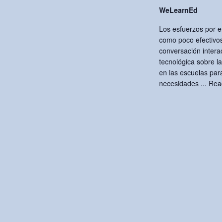
i
.
WeLearnEd
g
Los esfuerzos por e
como poco efectivos
a
conversación intera
tecnológica sobre l
t
en las escuelas par
necesidades ...
Rea
i
o
n