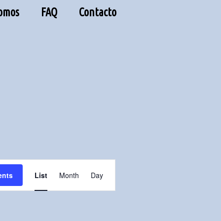
Somos
FAQ
Contacto
E
ents
List
Month
Day
v
e
n