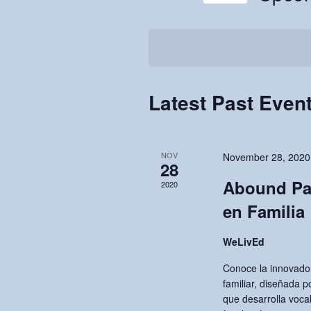
r
n
S
K
e
e
t
l
y
e
s
w
c
Latest Past Even
o
S
t
r
d
e
d
a
.
NOV
November 28, 2020
28
t
a
S
Abound Par
e
2020
e
r
.
en Familia
a
c
r
WeLivEd
c
h
h
Conoce la innovador
familiar, diseñada p
f
a
que desarrolla voca
o