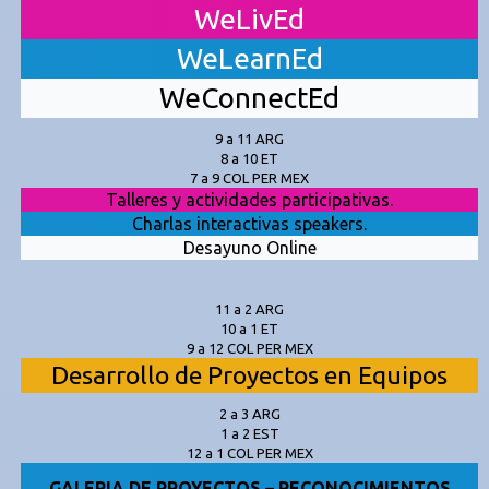
WeLivEd
WeLearnEd
WeConnectEd
9 a 11 ARG
8 a 10 ET
7 a 9 COL PER MEX
Talleres y actividades participativas.
Charlas interactivas speakers.
Desayuno Online
11 a 2 ARG
10 a 1 ET
9 a 12 COL PER MEX
Desarrollo de Proyectos en Equipos
2 a 3 ARG
1 a 2 EST
12 a 1 COL PER MEX
GALERIA DE PROYECTOS – RECONOCIMIENTOS