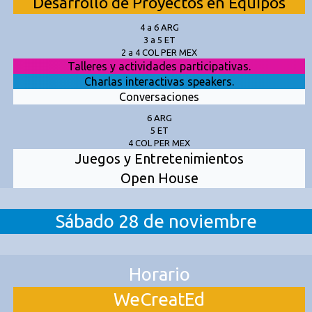
Desarrollo de Proyectos en Equipos
4 a 6 ARG
3 a 5 ET
2 a 4 COL PER MEX
Talleres y actividades participativas.
Charlas interactivas speakers.
Conversaciones
6 ARG
5 ET
4 COL PER MEX
Juegos y Entretenimientos
Open House
Sábado 28 de noviembre
Horario
WeCreatEd